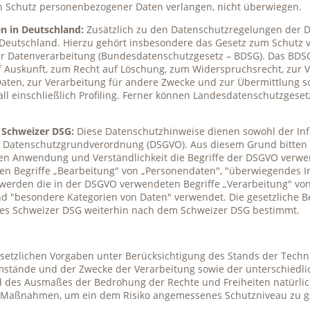
en Schutz personenbezogener Daten verlangen, nicht überwiegen.
n in Deutschland:
Zusätzlich zu den Datenschutzregelungen der 
Deutschland. Hierzu gehört insbesondere das Gesetz zum Schutz 
r Datenverarbeitung (Bundesdatenschutzgesetz – BDSG). Das BDSG
 Auskunft, zum Recht auf Löschung, zum Widerspruchsrecht, zur 
ten, zur Verarbeitung für andere Zwecke und zur Übermittlung s
ll einschließlich Profiling. Ferner können Landesdatenschutzgese
 Schweizer DSG:
Diese Datenschutzhinweise dienen sowohl der In
 Datenschutzgrundverordnung (DSGVO). Aus diesem Grund bitten w
en Anwendung und Verständlichkeit die Begriffe der DSGVO verwe
n Begriffe „Bearbeitung" von „Personendaten", "überwiegendes I
werden die in der DSGVO verwendeten Begriffe „Verarbeitung" v
nd "besondere Kategorien von Daten" verwendet. Die gesetzliche B
es Schweizer DSG weiterhin nach dem Schweizer DSG bestimmt.
setzlichen Vorgaben unter Berücksichtigung des Stands der Techn
mstände und der Zwecke der Verarbeitung sowie der unterschiedl
nd des Ausmaßes der Bedrohung der Rechte und Freiheiten natürli
e Maßnahmen, um ein dem Risiko angemessenes Schutzniveau zu g