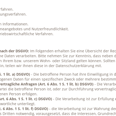
rfahren.
tungsverfahren.
n Informationen.
ineangebotes und Nutzerfreundlichkeit.
iebswirtschaftliche Verfahren.
 nach der DSGVO:
Im Folgenden erhalten Sie eine Übersicht der R
ne Daten verarbeiten. Bitte nehmen Sie zur Kenntnis, dass nebe
 Ihrem bzw. unserem Wohn- oder Sitzland gelten können. Sollten fe
, teilen wir Ihnen diese in der Datenschutzerklärung mit.
S. 1 lit. a) DSGVO)
- Die betroffene Person hat ihre Einwilligung in 
genen Daten für einen spezifischen Zweck oder mehrere bestim
rtragliche Anfragen (Art. 6 Abs. 1 S. 1 lit. b) DSGVO)
- Die Verarbe
artei die betroffene Person ist, oder zur Durchführung vorvertrag
fenen Person erfolgen.
t. 6 Abs. 1 S. 1 lit. c) DSGVO)
- Die Verarbeitung ist zur Erfüllung 
wortliche unterliegt.
 6 Abs. 1 S. 1 lit. f) DSGVO)
- die Verarbeitung ist zur Wahrung de
s Dritten notwendig, vorausgesetzt, dass die Interessen, Grundrec