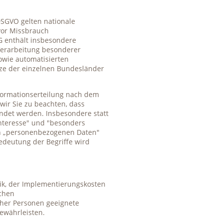
DSGVO gelten nationale
vor Missbrauch
 enthält insbesondere
Verarbeitung besonderer
owie automatisierten
tze der einzelnen Bundesländer
formationserteilung nach dem
ir Sie zu beachten, dass
ndet werden. Insbesondere statt
nteresse" und "besonders
on „personenbezogenen Daten"
edeutung der Begriffe wird
ik, der Implementierungskosten
ichen
cher Personen geeignete
ewährleisten.