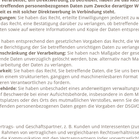
betreffenden personenbezogenen Daten zum Zwecke derartiger Wer
weit es mit solcher Direktwerbung in Verbindung steht.
igungen:
Sie haben das Recht, erteilte Einwilligungen jederzeit zu 
das Recht, eine Bestätigung darüber zu verlangen, ob betreffend
aten sowie auf weitere Informationen und Kopie der Daten entspre
 haben entsprechend den gesetzlichen Vorgaben das Recht, die Ve
e Berichtigung der Sie betreffenden unrichtigen Daten zu verlang
nschränkung der Verarbeitung:
Sie haben nach Maßgabe der geset
fende Daten unverzüglich gelöscht werden, bzw. alternativ nach M
rarbeitung der Daten zu verlangen.
rkeit:
Sie haben das Recht, Sie betreffende Daten, die Sie uns be
 in einem strukturierten, gängigen und maschinenlesbaren Format 
eren Verantwortlichen zu fordern.
behörde:
Sie haben unbeschadet eines anderweitigen verwaltungsre
f Beschwerde bei einer Aufsichtsbehörde, insbesondere in dem Mi
eitsplatzes oder des Orts des mutmaßlichen Verstoßes, wenn Sie der
effenden personenbezogenen Daten gegen die Vorgaben der DSGVO 
ertrags- und Geschäftspartner, z. B. Kunden und Interessenten (
im Rahmen von vertraglichen und vergleichbaren Rechtsverhältnis
ie Kommunikation mit den Vertragspartnern (oder vorvertraglich)