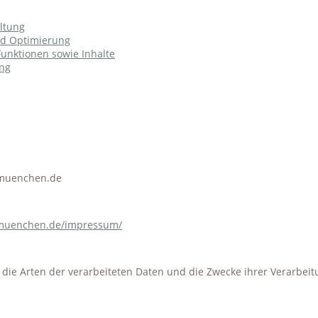
ltung
nd Optimierung
Funktionen sowie Inhalte
ung
-muenchen.de
-muenchen.de/impressum/
t die Arten der verarbeiteten Daten und die Zwecke ihrer Verarbe