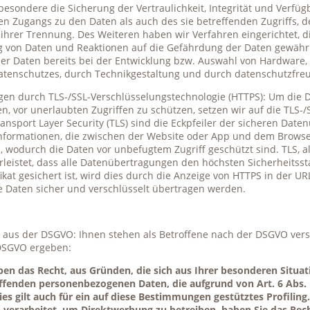
ondere die Sicherung der Vertraulichkeit, Integrität und Verfügb
n Zugangs zu den Daten als auch des sie betreffenden Zugriffs, d
 ihrer Trennung. Des Weiteren haben wir Verfahren eingerichtet,
g von Daten und Reaktionen auf die Gefährdung der Daten gewährl
r Daten bereits bei der Entwicklung bzw. Auswahl von Hardware,
tenschutzes, durch Technikgestaltung und durch datenschutzfreu
en durch TLS-/SSL-Verschlüsselungstechnologie (HTTPS): Um die D
, vor unerlaubten Zugriffen zu schützen, setzen wir auf die TLS-
ansport Layer Security (TLS) sind die Eckpfeiler der sicheren Date
Informationen, die zwischen der Website oder App und dem Browse
 wodurch die Daten vor unbefugtem Zugriff geschützt sind. TLS, al
hrleistet, dass alle Datenübertragungen den höchsten Sicherheits
kat gesichert ist, wird dies durch die Anzeige von HTTPS in der URL 
hre Daten sicher und verschlüsselt übertragen werden.
 aus der DSGVO: Ihnen stehen als Betroffene nach der DSGVO vers
 DSGVO ergeben:
en das Recht, aus Gründen, die sich aus Ihrer besonderen Situat
ffenden personenbezogenen Daten, die aufgrund von Art. 6 Abs. 1 
es gilt auch für ein auf diese Bestimmungen gestütztes Profiling
erarbeitet, um Direktwerbung zu betreiben, haben Sie das Rech